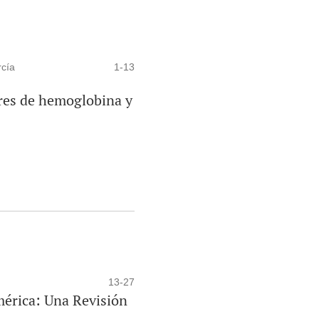
rcía
1-13
ores de hemoglobina y
13-27
mérica: Una Revisión