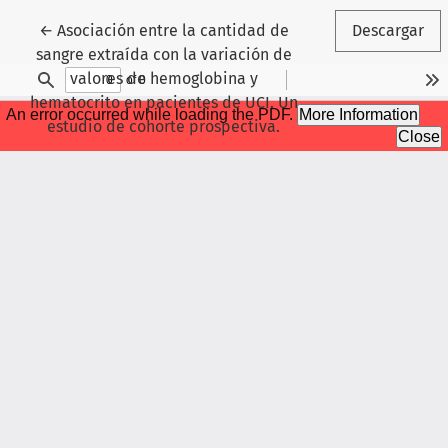
Volver a los detalles del artículo
←
Asociación entre la cantidad de
Descargar
sangre extraída con la variación de
valores de hemoglobina y
hematocrito en pacientes de UCI. Un
estudio de cohorte prospectiva.