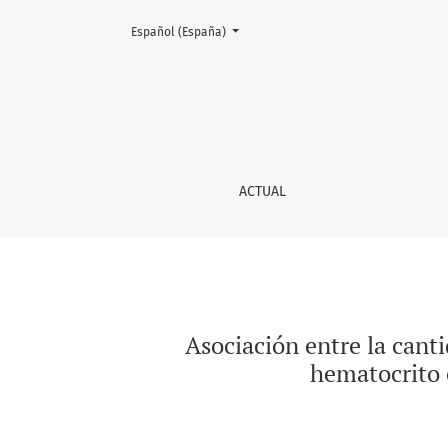
Cambiar el idioma. El actual es:
Español (España)
Asociación entre la cantidad de sangre extra
ACTUAL
Asociación entre la cant
hematocrito 