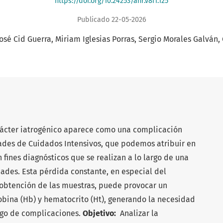
https://doi.org/10.24253/anr.v8i1.125
Publicado 22-05-2026
José Cid Guerra
Miriam Iglesias Porras
Sergio Morales Galván
ácter iatrogénico aparece como una complicación
ades de Cuidados Intensivos, que podemos atribuir en
n fines diagnósticos que se realizan a lo largo de una
dades. Esta pérdida constante, en especial del
obtención de las muestras, puede provocar un
bina (Hb) y hematocrito (Ht), generando la necesidad
sgo de complicaciones.
Objetivo:
Analizar la