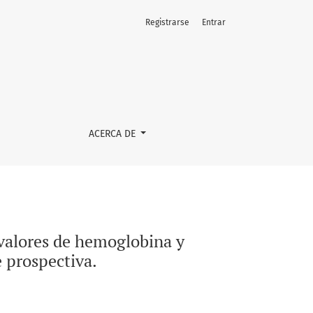
Registrarse
Entrar
 en pacientes de UCI. Un estudio de cohorte prospectiva.
ACERCA DE
 valores de hemoglobina y
 prospectiva.